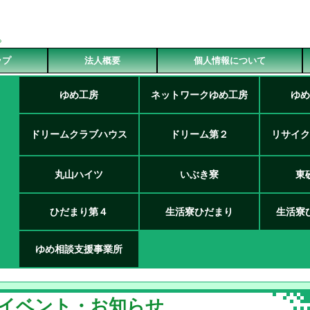
る
ップ
法人概要
個人情報について
ゆめ工房
ネットワークゆめ工房
ゆめ
ドリームクラブハウス
ドリーム第２
リサイク
丸山ハイツ
いぶき寮
東
ひだまり第４
生活寮ひだまり
生活寮
ゆめ相談支援事業所
イベント・お知らせ