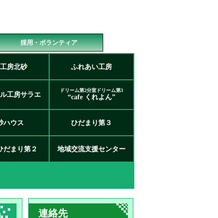
採用・ボランティア
工房北砂
ふれあい工房
ドリーム第2分室ドリーム第3
ル工房サラエ
“cafe くれよん”
砂ハウス
ひだまり第３
ひだまり第２
地域交流支援センター
連絡先