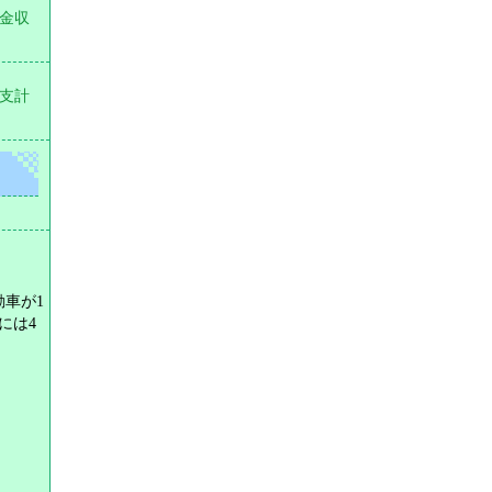
金収
支計
動車が1
には4